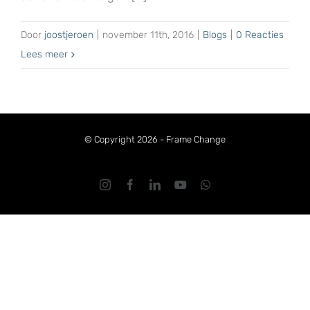
Door
joostjeroen
|
november 11th, 2016
|
Blogs
|
0 Reacties
Lees meer
© Copyright 2026 - Frame Change
Instagram
Facebook
LinkedIn
YouTube
WhatsApp