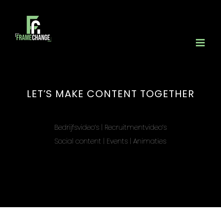
Ga
naar
inhoud
LET’S MAKE CONTENT TOGETHER
Bedrijfsvideo’s | Recruitmentvideo’s
Social content | Events | Animaties