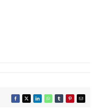
IDEO
MARKETING
OVER ONS
CONTACT
Facebook
X
LinkedIn
WhatsApp
Tumblr
Pinterest
E-
mail