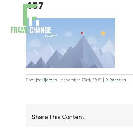
437
Ga
naar
inhoud
Door
joostjeroen
|
december 23rd, 2018
|
0 Reacties
Share This Content!