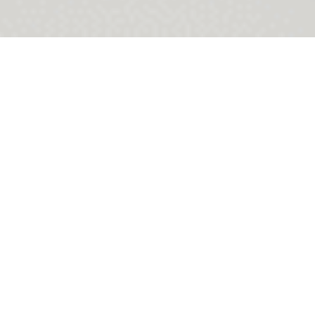
Waarom
video
inzetten
als woningcorporatie?
In de dynamische wereld van
woningcorporaties biedt video een krachtig
communicatiemiddel. Door visuele verhalen
kunnen we de gemeenschap beter betrekken
en complexe informatie op een toegankelijke